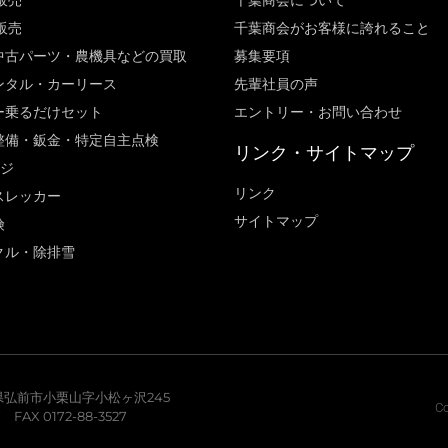
販売
千葉商会について
販売
千葉商会がお客様に誇れること​
中古パーツ・農機具などの買取
募集要項
ンタル・カーリース
先輩社員の声
ー乗るだけセット
エントリー・お問い合わせ
整備・鈑金・特定自主点検
リンク・サイトマップ
ージ
リンク
スレッカー
サイトマップ
険
クル・除排雪
青森県弘前市小栗山字小松ヶ沢245
Co
7 FAX 0172-88-3527