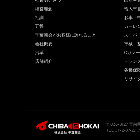
社長あいさつ
国産車 
経営理念
輸入車 
社訓
お車・
五誓
カーレ
千葉商会がお客様に誇れること
スーパ
会社概要
車検・
沿革
Cガレ
店舗紹介
トラン
各種保
リサイ
〒036-8127 
TEL 0172-87-291