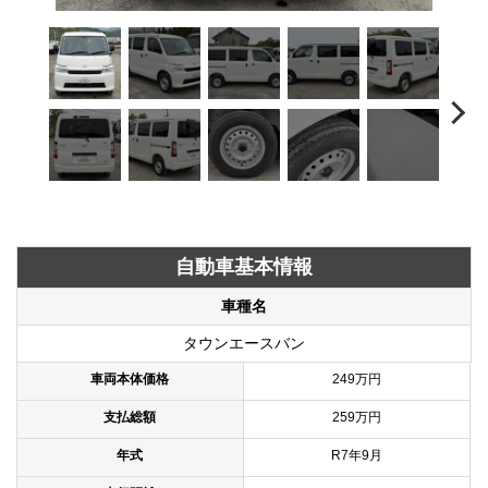
自動車基本情報
車種名
タウンエースバン
車両本体価格
249万円
支払総額
259万円
年式
R7年9月