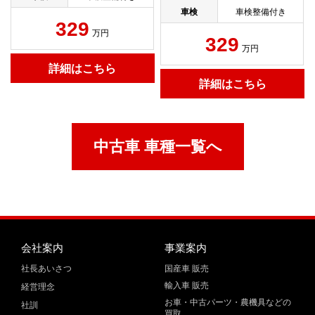
車検
車検整備付き
329
万円
329
万円
詳細はこちら
詳細はこちら
中古車 車種一覧へ
会社案内
事業案内
社長あいさつ
国産車 販売
輸入車 販売
経営理念
お車・中古パーツ・農機具などの
社訓
買取