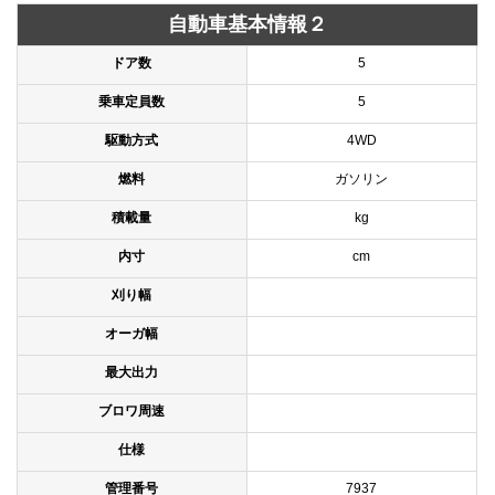
自動車基本情報２
ドア数
5
乗車定員数
5
駆動方式
4WD
燃料
ガソリン
積載量
kg
内寸
cm
刈り幅
オーガ幅
最大出力
ブロワ周速
仕様
管理番号
7937