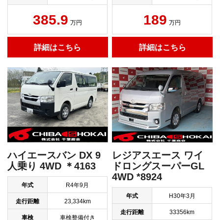
385.9
189
万円
万円
詳細はこちら
詳細はこちら
ハイエースバン DX 9
レジアスエース ワイ
人乗り 4WD ＊4163
ドロングスーパーGL
4WD *8924
年式
R4年9月
年式
H30年3月
走行距離
23,334km
走行距離
33356km
車検
車検整備付き