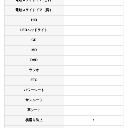
電動スライドドア（片）
-
電動スライドドア（両）
-
HID
-
LEDヘッドライト
-
CD
-
MD
-
DVD
-
ラジオ
-
ETC
-
パワーシート
-
サンルーフ
-
革シート
-
横滑り防止
○