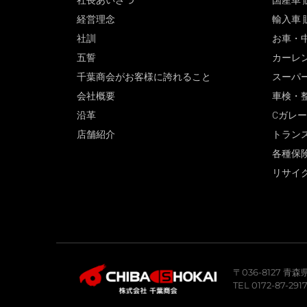
社長あいさつ
国産車 
経営理念
輸入車 
社訓
お車・
五誓
カーレ
千葉商会がお客様に誇れること
スーパ
会社概要
車検・
沿革
Cガレ
店舗紹介
トラン
各種保
リサイ
〒036-8127 
TEL 0172-87-291