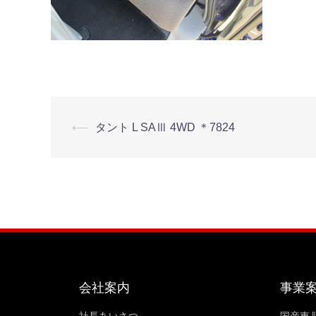
⟵
タント L SAⅢ 4WD ＊7824
会社案内
事業