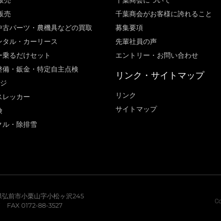
販売
千葉商会について
販売
千葉商会がお客様に誇れること​
中古パーツ・農機具などの買取
募集要項
ンタル・カーリース
先輩社員の声
ー乗るだけセット
エントリー・お問い合わせ
整備・鈑金・特定自主点検
リンク・サイトマップ
ージ
リンク
スレッカー
サイトマップ
険
クル・除排雪
青森県弘前市小栗山字小松ヶ沢245
Co
7 FAX 0172-88-3527