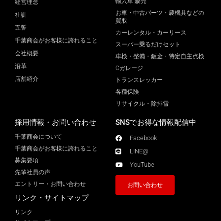
輸入車 販売
経営理念
お車・中古パーツ・農機具などの
社訓
買取
五誓
カーレンタル・カーリース
千葉商会がお客様に誇れること
スーパー乗るだけセット
会社概要
車検・整備・鈑金・特定自主点検
沿革
Cガレージ
店舗紹介
トランスレッカー
各種保険
リサイクル・除排雪
採用情報・お問い合わせ
SNSでお得な情報配信中
千葉商会について
Facebook
千葉商会がお客様に誇れること​
LINE@
募集要項
YouTube
先輩社員の声
エントリー・お問い合わせ
お問い合わせ
リンク・サイトマップ
リンク