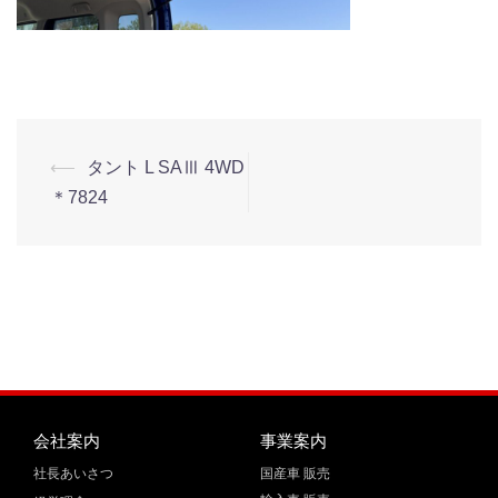
⟵
タント L SAⅢ 4WD
＊7824
会社案内
事業案内
社長あいさつ
国産車 販売