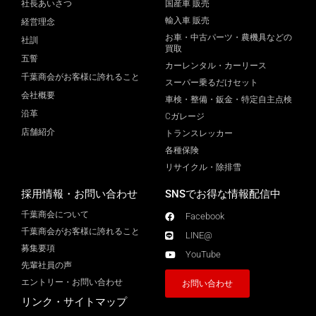
社長あいさつ
国産車 販売
輸入車 販売
経営理念
お車・中古パーツ・農機具などの
社訓
買取
五誓
カーレンタル・カーリース
千葉商会がお客様に誇れること
スーパー乗るだけセット
会社概要
車検・整備・鈑金・特定自主点検
沿革
Cガレージ
店舗紹介
トランスレッカー
各種保険
リサイクル・除排雪
採用情報・お問い合わせ
SNSでお得な情報配信中
千葉商会について
Facebook
千葉商会がお客様に誇れること​
LINE@
募集要項
YouTube
先輩社員の声
エントリー・お問い合わせ
お問い合わせ
リンク・サイトマップ