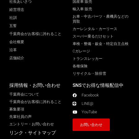
社長あいさつ
国産車 販売
輸入車 販売
経営理念
お車・中古パーツ・農機具などの
社訓
買取
五誓
カーレンタル・カーリース
千葉商会がお客様に誇れること
スーパー乗るだけセット
会社概要
車検・整備・鈑金・特定自主点検
沿革
Cガレージ
店舗紹介
トランスレッカー
各種保険
リサイクル・除排雪
採用情報・お問い合わせ
SNSでお得な情報配信中
千葉商会について
Facebook
千葉商会がお客様に誇れること​
LINE@
募集要項
YouTube
先輩社員の声
エントリー・お問い合わせ
お問い合わせ
リンク・サイトマップ