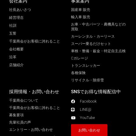
会社案内
事業案内
社長あいさつ
国産車 販売
輸入車 販売
経営理念
お車・中古パーツ・農機具などの
社訓
買取
五誓
カーレンタル・カーリース
千葉商会がお客様に誇れること
スーパー乗るだけセット
会社概要
車検・整備・鈑金・特定自主点検
沿革
Cガレージ
店舗紹介
トランスレッカー
各種保険
リサイクル・除排雪
採用情報・お問い合わせ
SNSでお得な情報配信中
千葉商会について
Facebook
千葉商会がお客様に誇れること​
LINE@
募集要項
YouTube
先輩社員の声
エントリー・お問い合わせ
お問い合わせ