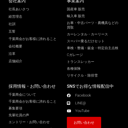
会社案内
事業案内
社長あいさつ
国産車 販売
輸入車 販売
経営理念
お車・中古パーツ・農機具などの
社訓
買取
五誓
カーレンタル・カーリース
千葉商会がお客様に誇れること
スーパー乗るだけセット
会社概要
車検・整備・鈑金・特定自主点検
沿革
Cガレージ
店舗紹介
トランスレッカー
各種保険
リサイクル・除排雪
採用情報・お問い合わせ
SNSでお得な情報配信中
千葉商会について
Facebook
千葉商会がお客様に誇れること​
LINE@
募集要項
YouTube
先輩社員の声
エントリー・お問い合わせ
お問い合わせ