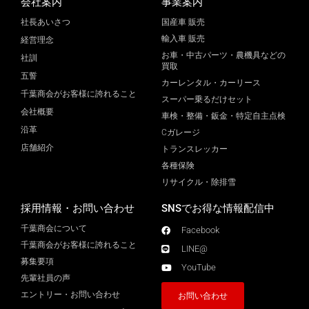
会社案内
事業案内
社長あいさつ
国産車 販売
輸入車 販売
経営理念
お車・中古パーツ・農機具などの
社訓
買取
五誓
カーレンタル・カーリース
千葉商会がお客様に誇れること
スーパー乗るだけセット
会社概要
車検・整備・鈑金・特定自主点検
沿革
Cガレージ
店舗紹介
トランスレッカー
各種保険
リサイクル・除排雪
採用情報・お問い合わせ
SNSでお得な情報配信中
千葉商会について
Facebook
千葉商会がお客様に誇れること​
LINE@
募集要項
YouTube
先輩社員の声
エントリー・お問い合わせ
お問い合わせ