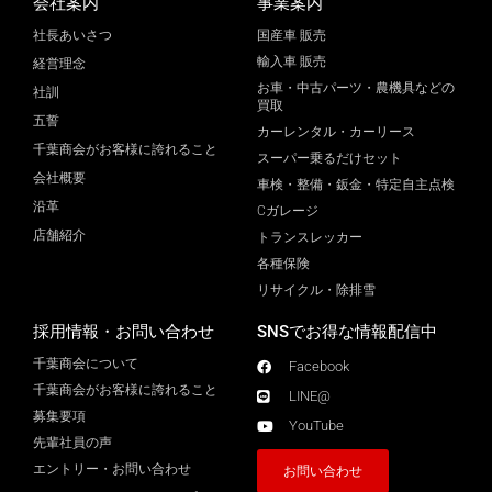
会社案内
事業案内
社長あいさつ
国産車 販売
輸入車 販売
経営理念
お車・中古パーツ・農機具などの
社訓
買取
五誓
カーレンタル・カーリース
千葉商会がお客様に誇れること
スーパー乗るだけセット
会社概要
車検・整備・鈑金・特定自主点検
沿革
Cガレージ
店舗紹介
トランスレッカー
各種保険
リサイクル・除排雪
採用情報・お問い合わせ
SNSでお得な情報配信中
千葉商会について
Facebook
千葉商会がお客様に誇れること​
LINE@
募集要項
YouTube
先輩社員の声
エントリー・お問い合わせ
お問い合わせ