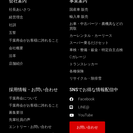
会社案内
事業案内
社長あいさつ
国産車 販売
輸入車 販売
経営理念
お車・中古パーツ・農機具などの
社訓
買取
五誓
カーレンタル・カーリース
千葉商会がお客様に誇れること
スーパー乗るだけセット
会社概要
車検・整備・鈑金・特定自主点検
沿革
Cガレージ
店舗紹介
トランスレッカー
各種保険
リサイクル・除排雪
採用情報・お問い合わせ
SNSでお得な情報配信中
千葉商会について
Facebook
千葉商会がお客様に誇れること​
LINE@
募集要項
YouTube
先輩社員の声
エントリー・お問い合わせ
お問い合わせ