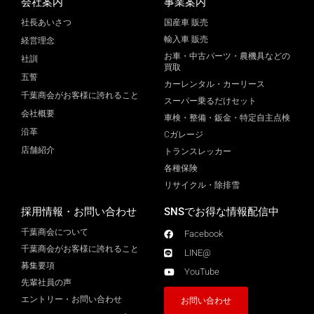
会社案内
事業案内
社長あいさつ
国産車 販売
輸入車 販売
経営理念
お車・中古パーツ・農機具などの
社訓
買取
五誓
カーレンタル・カーリース
千葉商会がお客様に誇れること
スーパー乗るだけセット
会社概要
車検・整備・鈑金・特定自主点検
沿革
Cガレージ
店舗紹介
トランスレッカー
各種保険
リサイクル・除排雪
採用情報・お問い合わせ
SNSでお得な情報配信中
千葉商会について
Facebook
千葉商会がお客様に誇れること​
LINE@
募集要項
YouTube
先輩社員の声
エントリー・お問い合わせ
お問い合わせ