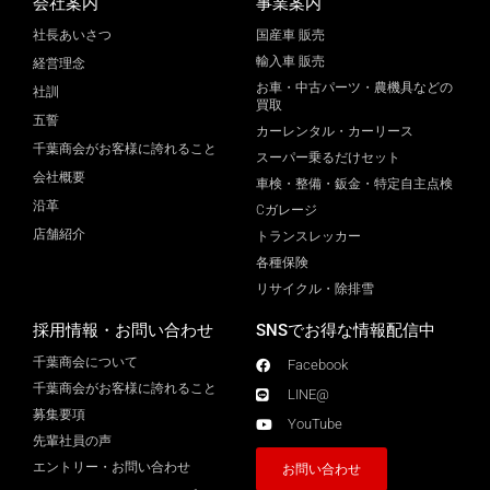
会社案内
事業案内
社長あいさつ
国産車 販売
輸入車 販売
経営理念
お車・中古パーツ・農機具などの
社訓
買取
五誓
カーレンタル・カーリース
千葉商会がお客様に誇れること
スーパー乗るだけセット
会社概要
車検・整備・鈑金・特定自主点検
沿革
Cガレージ
店舗紹介
トランスレッカー
各種保険
リサイクル・除排雪
採用情報・お問い合わせ
SNSでお得な情報配信中
千葉商会について
Facebook
千葉商会がお客様に誇れること​
LINE@
募集要項
YouTube
先輩社員の声
エントリー・お問い合わせ
お問い合わせ