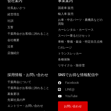
会社案内
事業案内
社長あいさつ
国産車 販売
輸入車 販売
経営理念
お車・中古パーツ・農機具などの
社訓
買取
五誓
カーレンタル・カーリース
千葉商会がお客様に誇れること
スーパー乗るだけセット
会社概要
車検・整備・鈑金・特定自主点検
沿革
Cガレージ
店舗紹介
トランスレッカー
各種保険
リサイクル・除排雪
採用情報・お問い合わせ
SNSでお得な情報配信中
千葉商会について
Facebook
千葉商会がお客様に誇れること​
LINE@
募集要項
YouTube
先輩社員の声
エントリー・お問い合わせ
お問い合わせ