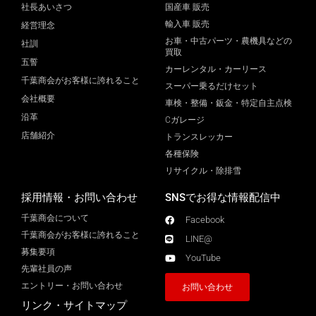
社長あいさつ
国産車 販売
輸入車 販売
経営理念
お車・中古パーツ・農機具などの
社訓
買取
五誓
カーレンタル・カーリース
千葉商会がお客様に誇れること
スーパー乗るだけセット
会社概要
車検・整備・鈑金・特定自主点検
沿革
Cガレージ
店舗紹介
トランスレッカー
各種保険
リサイクル・除排雪
採用情報・お問い合わせ
SNSでお得な情報配信中
千葉商会について
Facebook
千葉商会がお客様に誇れること​
LINE@
募集要項
YouTube
先輩社員の声
エントリー・お問い合わせ
お問い合わせ
リンク・サイトマップ