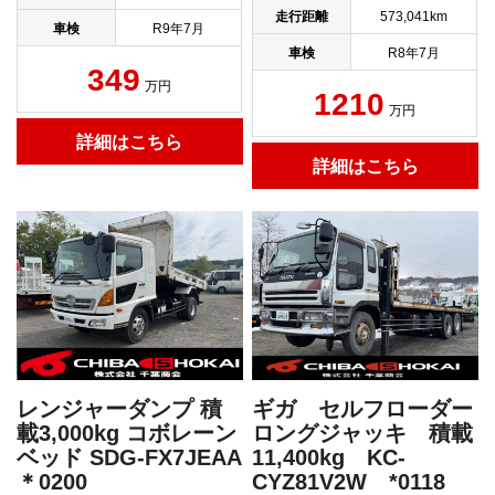
走行距離
573,041km
車検
R9年7月
車検
R8年7月
349
万円
1210
万円
詳細はこちら
詳細はこちら
レンジャーダンプ 積
ギガ セルフローダー
載3,000kg コボレーン
ロングジャッキ 積載
ベッド SDG-FX7JEAA
11,400kg KC-
＊0200
CYZ81V2W *0118