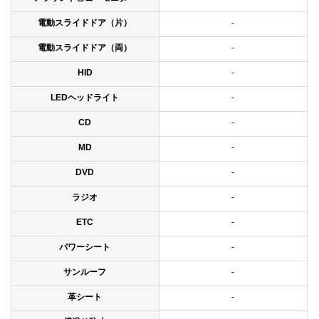
電動スライドドア（片）
-
電動スライドドア（両）
-
HID
-
LEDヘッドライト
-
CD
-
MD
-
DVD
-
ラジオ
-
ETC
-
パワーシート
-
サンルーフ
-
革シート
-