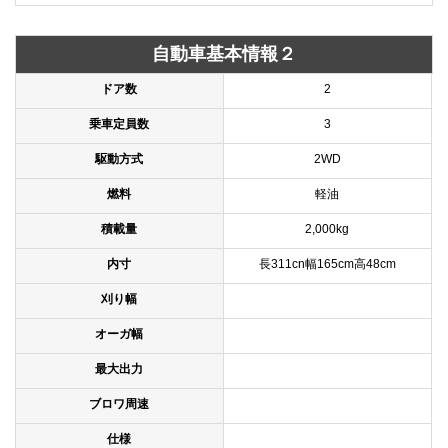
自動車基本情報２
ドア数
2
乗車定員数
3
駆動方式
2WD
燃料
軽油
積載量
2,000kg
内寸
長311cn幅165cm高48cm
刈り幅
オーガ幅
最大出力
ブロワ周速
仕様