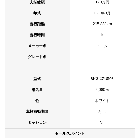
支払総額
179万円
年式
H21年9月
走行距離
215,831km
走行時間
h
メーカー名
トヨタ
グレード名
型式
BKG-XZU508
排気量
4,000㏄
色
ホワイト
車検有効期限
なし
ミッション
MT
セールスポイント