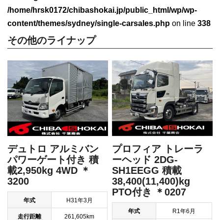
/home/hrsk0172/chibashokai.jp/public_html/wp/wp-
content/themes/sydney/single-carsales.php
on line
338
その他のライナップ
デュトロ アルミバン
プロフィア トレーラ
パワーゲート付き 積
ーヘッド 2DG-
載2,950kg 4WD ＊
SH1EEGG 積載
3200
38,400(11,400)kg
PTO付き ＊0207
年式
H31年3月
年式
R1年6月
走行距離
261,605km