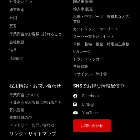
社長あいさつ
国産車 販売
輸入車 販売
経営理念
お車・中古パーツ・農機具などの
社訓
買取
五誓
カーレンタル・カーリース
千葉商会がお客様に誇れること
スーパー乗るだけセット
会社概要
車検・整備・鈑金・特定自主点検
沿革
Cガレージ
店舗紹介
トランスレッカー
各種保険
リサイクル・除排雪
採用情報・お問い合わせ
SNSでお得な情報配信中
千葉商会について
Facebook
千葉商会がお客様に誇れること​
LINE@
募集要項
YouTube
先輩社員の声
エントリー・お問い合わせ
お問い合わせ
リンク・サイトマップ