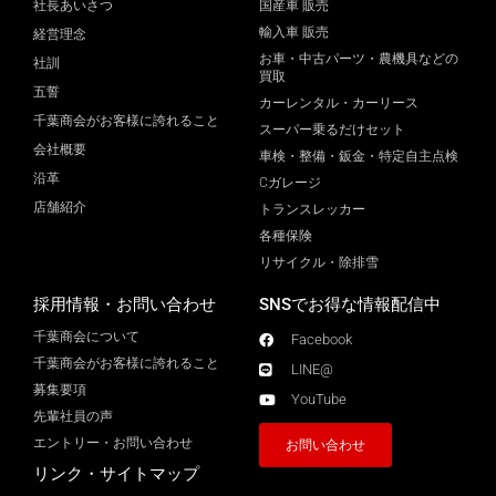
社長あいさつ
国産車 販売
輸入車 販売
経営理念
お車・中古パーツ・農機具などの
社訓
買取
五誓
カーレンタル・カーリース
千葉商会がお客様に誇れること
スーパー乗るだけセット
会社概要
車検・整備・鈑金・特定自主点検
沿革
Cガレージ
店舗紹介
トランスレッカー
各種保険
リサイクル・除排雪
採用情報・お問い合わせ
SNSでお得な情報配信中
千葉商会について
Facebook
千葉商会がお客様に誇れること​
LINE@
募集要項
YouTube
先輩社員の声
エントリー・お問い合わせ
お問い合わせ
リンク・サイトマップ