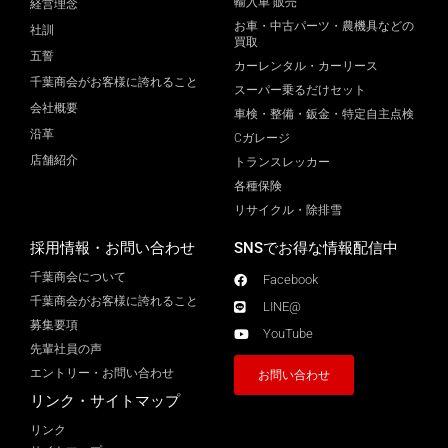
輸入車 販売
経営理念
お車・中古パーツ・農機具などの
社訓
買取
五誓
カーレンタル・カーリース
千葉商会がお客様に誇れること
スーパー乗るだけセット
会社概要
車検・整備・鈑金・特定自主点検
沿革
Cガレージ
店舗紹介
トランスレッカー
各種保険
リサイクル・除排雪
採用情報・お問い合わせ
SNSでお得な情報配信中
千葉商会について
Facebook
千葉商会がお客様に誇れること​
LINE@
募集要項
YouTube
先輩社員の声
エントリー・お問い合わせ
お問い合わせ
リンク・サイトマップ
リンク