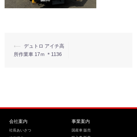
⟵
デュトロ アイチ高
所作業車 17ｍ ＊1136
会社案内
事業案内
社長あいさつ
国産車 販売