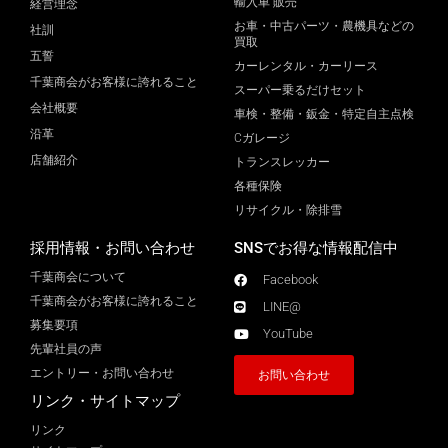
輸入車 販売
経営理念
お車・中古パーツ・農機具などの
社訓
買取
五誓
カーレンタル・カーリース
千葉商会がお客様に誇れること
スーパー乗るだけセット
会社概要
車検・整備・鈑金・特定自主点検
沿革
Cガレージ
店舗紹介
トランスレッカー
各種保険
リサイクル・除排雪
採用情報・お問い合わせ
SNSでお得な情報配信中
千葉商会について
Facebook
千葉商会がお客様に誇れること​
LINE@
募集要項
YouTube
先輩社員の声
エントリー・お問い合わせ
お問い合わせ
リンク・サイトマップ
リンク