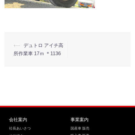
⟵
デュトロ アイチ高
所作業車 17ｍ ＊1136
会社案内
事業案内
社長あいさつ
国産車 販売