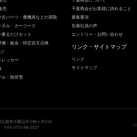
販売
千葉商会について
販売
千葉商会がお客様に誇れること​
中古パーツ・農機具などの買取
募集要項
ンタル・カーリース
先輩社員の声
ー乗るだけセット
エントリー・お問い合わせ
整備・鈑金・特定自主点検
リンク・サイトマップ
ージ
リンク
スレッカー
サイトマップ
険
クル・除排雪
青森県弘前市小栗山字小松ヶ沢245
Co
7 FAX 0172-88-3527