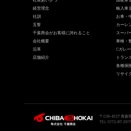
社長あいさつ
国産車 
経営理念
輸入車 
社訓
お車・
五誓
カーレ
千葉商会がお客様に誇れること
スーパ
会社概要
車検・
沿革
Cガレ
店舗紹介
トラン
各種保
リサイ
〒036-8127 
TEL 0172-87-291