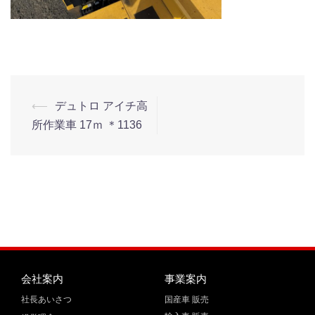
⟵
デュトロ アイチ高
所作業車 17ｍ ＊1136
会社案内
事業案内
社長あいさつ
国産車 販売