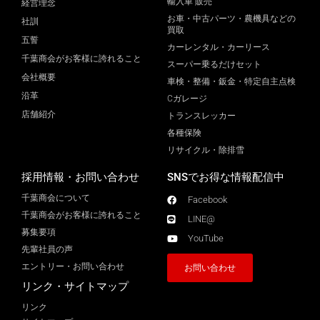
輸入車 販売
経営理念
お車・中古パーツ・農機具などの
社訓
買取
五誓
カーレンタル・カーリース
千葉商会がお客様に誇れること
スーパー乗るだけセット
会社概要
車検・整備・鈑金・特定自主点検
沿革
Cガレージ
店舗紹介
トランスレッカー
各種保険
リサイクル・除排雪
採用情報・お問い合わせ
SNSでお得な情報配信中
千葉商会について
Facebook
千葉商会がお客様に誇れること​
LINE@
募集要項
YouTube
先輩社員の声
エントリー・お問い合わせ
お問い合わせ
リンク・サイトマップ
リンク