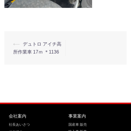
⟵
デュトロ アイチ高
所作業車 17ｍ ＊1136
会社案内
事業案内
社長あいさつ
国産車 販売