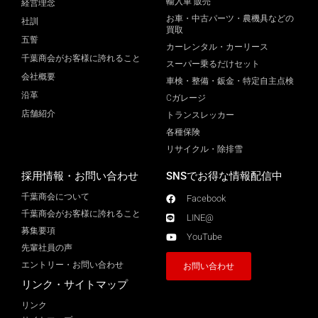
輸入車 販売
経営理念
お車・中古パーツ・農機具などの
社訓
買取
五誓
カーレンタル・カーリース
千葉商会がお客様に誇れること
スーパー乗るだけセット
会社概要
車検・整備・鈑金・特定自主点検
沿革
Cガレージ
店舗紹介
トランスレッカー
各種保険
リサイクル・除排雪
採用情報・お問い合わせ
SNSでお得な情報配信中
千葉商会について
Facebook
千葉商会がお客様に誇れること​
LINE@
募集要項
YouTube
先輩社員の声
エントリー・お問い合わせ
お問い合わせ
リンク・サイトマップ
リンク