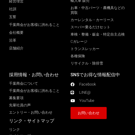
輸入車 販売
経営理念
お車・中古パーツ・農機具などの
社訓
買取
五誓
カーレンタル・カーリース
千葉商会がお客様に誇れること
スーパー乗るだけセット
会社概要
車検・整備・鈑金・特定自主点検
沿革
Cガレージ
店舗紹介
トランスレッカー
各種保険
リサイクル・除排雪
採用情報・お問い合わせ
SNSでお得な情報配信中
千葉商会について
Facebook
千葉商会がお客様に誇れること​
LINE@
募集要項
YouTube
先輩社員の声
エントリー・お問い合わせ
お問い合わせ
リンク・サイトマップ
リンク