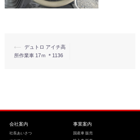
⟵
デュトロ アイチ高
所作業車 17ｍ ＊1136
会社案内
事業案内
社長あいさつ
国産車 販売