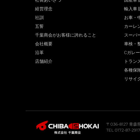
社長あいさつ
国産車 
経営理念
輸入車 
社訓
お車・
五誓
カーレ
千葉商会がお客様に誇れること
スーパ
会社概要
車検・
沿革
Cガレ
店舗紹介
トラン
各種保
リサイ
〒036-8127 
TEL 0172-87-291