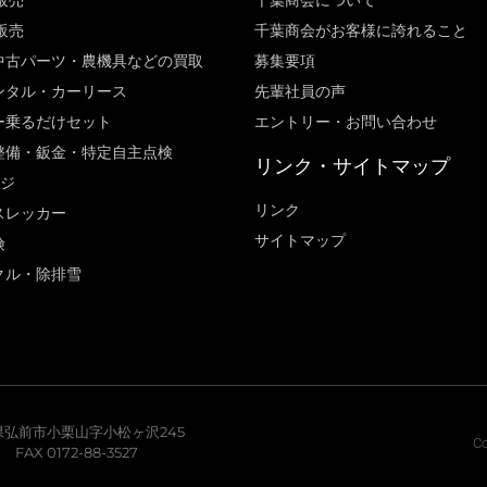
販売
千葉商会について
販売
千葉商会がお客様に誇れること​
中古パーツ・農機具などの買取
募集要項
ンタル・カーリース
先輩社員の声
ー乗るだけセット
エントリー・お問い合わせ
整備・鈑金・特定自主点検
リンク・サイトマップ
ージ
リンク
スレッカー
サイトマップ
険
クル・除排雪
青森県弘前市小栗山字小松ヶ沢245
Co
7 FAX 0172-88-3527