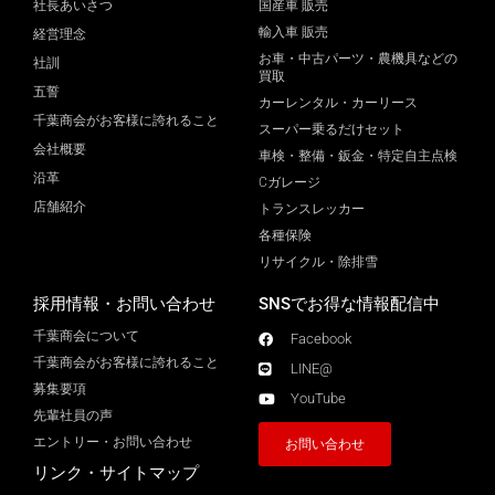
社長あいさつ
国産車 販売
輸入車 販売
経営理念
お車・中古パーツ・農機具などの
社訓
買取
五誓
カーレンタル・カーリース
千葉商会がお客様に誇れること
スーパー乗るだけセット
会社概要
車検・整備・鈑金・特定自主点検
沿革
Cガレージ
店舗紹介
トランスレッカー
各種保険
リサイクル・除排雪
採用情報・お問い合わせ
SNSでお得な情報配信中
千葉商会について
Facebook
千葉商会がお客様に誇れること​
LINE@
募集要項
YouTube
先輩社員の声
エントリー・お問い合わせ
お問い合わせ
リンク・サイトマップ