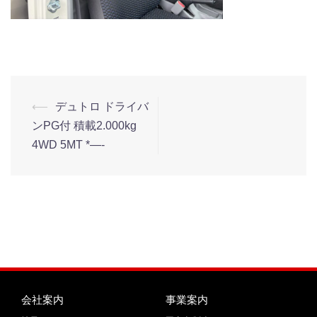
⟵
デュトロ ドライバ
ンPG付 積載2.000kg
4WD 5MT *—-
会社案内
事業案内