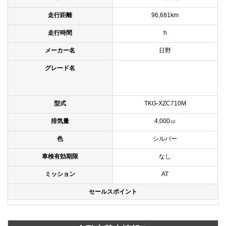
走行距離
96,681km
走行時間
h
メーカー名
日野
グレード名
型式
TKG-XZC710M
排気量
4,000㏄
色
シルバー
車検有効期限
なし
ミッション
AT
セールスポイント