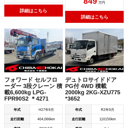
849
万円
詳細はこちら
詳細はこちら
フォワード セルフロ
デュトロサイドドア
ーダー 3段クレーン 積
PG付 4WD 積載
載6,600kg LPG-
2000kg 2KG-XZU775
FPR90S2 ＊4271
*3652
年式
H27年9月
年式
R2年9月
走行距離
404,066km
走行距離
110150km