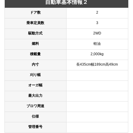
自動車基本情報２
ドア数
2
乗車定員数
3
駆動方式
2WD
燃料
軽油
積載量
2,000kg
内寸
長435cm幅189cm高49cm
刈り幅
オーガ幅
最大出力
ブロワ周速
仕様
管理番号