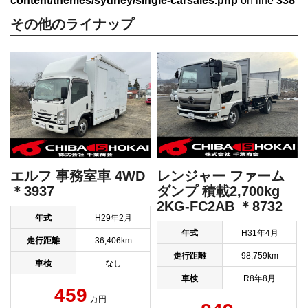
content/themes/sydney/single-carsales.php
on line
338
その他のライナップ
エルフ 事務室車 4WD
レンジャー ファーム
＊3937
ダンプ 積載2,700kg
2KG-FC2AB ＊8732
年式
H29年2月
年式
H31年4月
走行距離
36,406km
走行距離
98,759km
車検
なし
車検
R8年8月
459
万円