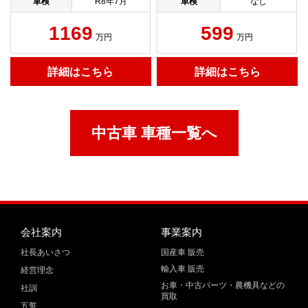
車検
R8年7月
車検
なし
1169
599
万円
万円
詳細はこちら
詳細はこちら
中古車 車種一覧へ
会社案内
事業案内
社長あいさつ
国産車 販売
輸入車 販売
経営理念
お車・中古パーツ・農機具などの
社訓
買取
五誓