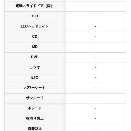
電動スライドドア（両）
-
HID
-
LEDヘッドライト
-
CD
-
MD
-
DVD
-
ラジオ
-
ETC
-
パワーシート
-
サンルーフ
-
革シート
-
横滑り防止
-
盗難防止
-