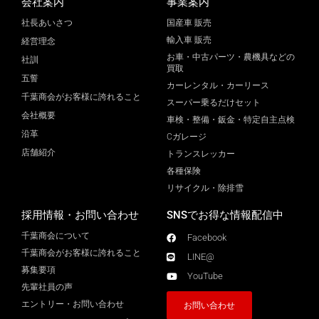
会社案内
事業案内
社長あいさつ
国産車 販売
輸入車 販売
経営理念
お車・中古パーツ・農機具などの
社訓
買取
五誓
カーレンタル・カーリース
千葉商会がお客様に誇れること
スーパー乗るだけセット
会社概要
車検・整備・鈑金・特定自主点検
沿革
Cガレージ
店舗紹介
トランスレッカー
各種保険
リサイクル・除排雪
採用情報・お問い合わせ
SNSでお得な情報配信中
千葉商会について
Facebook
千葉商会がお客様に誇れること​
LINE@
募集要項
YouTube
先輩社員の声
エントリー・お問い合わせ
お問い合わせ