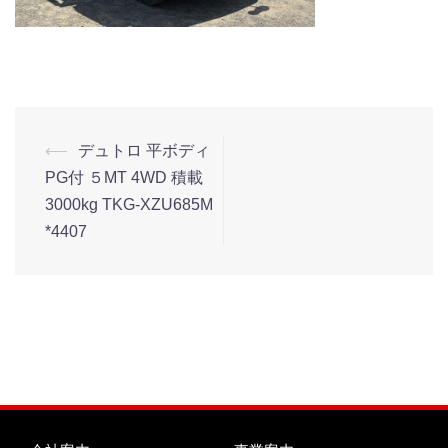
⟵
デュトロ 平ボディ
PG付 ５MT 4WD 積載
3000kg TKG-XZU685M
*4407