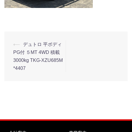
⟵
デュトロ 平ボディ
PG付 ５MT 4WD 積載
3000kg TKG-XZU685M
*4407