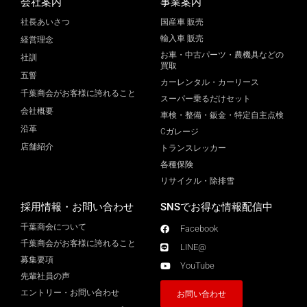
会社案内
事業案内
社長あいさつ
国産車 販売
輸入車 販売
経営理念
お車・中古パーツ・農機具などの
社訓
買取
五誓
カーレンタル・カーリース
千葉商会がお客様に誇れること
スーパー乗るだけセット
会社概要
車検・整備・鈑金・特定自主点検
沿革
Cガレージ
店舗紹介
トランスレッカー
各種保険
リサイクル・除排雪
採用情報・お問い合わせ
SNSでお得な情報配信中
千葉商会について
Facebook
千葉商会がお客様に誇れること​
LINE@
募集要項
YouTube
先輩社員の声
エントリー・お問い合わせ
お問い合わせ