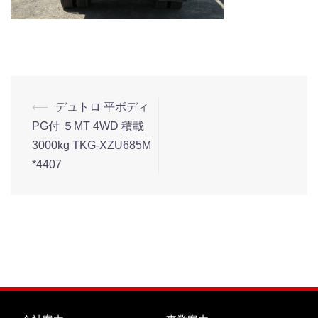
⟵
デュトロ 平ボディ
PG付 ５MT 4WD 積載
3000kg TKG-XZU685M
*4407