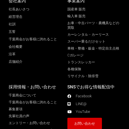
会社案内
事業案内
社長あいさつ
国産車 販売
輸入車 販売
経営理念
お車・中古パーツ・農機具などの
社訓
買取
五誓
カーレンタル・カーリース
千葉商会がお客様に誇れること
スーパー乗るだけセット
会社概要
車検・整備・鈑金・特定自主点検
沿革
Cガレージ
店舗紹介
トランスレッカー
各種保険
リサイクル・除排雪
採用情報・お問い合わせ
SNSでお得な情報配信中
千葉商会について
Facebook
千葉商会がお客様に誇れること​
LINE@
募集要項
YouTube
先輩社員の声
エントリー・お問い合わせ
お問い合わせ