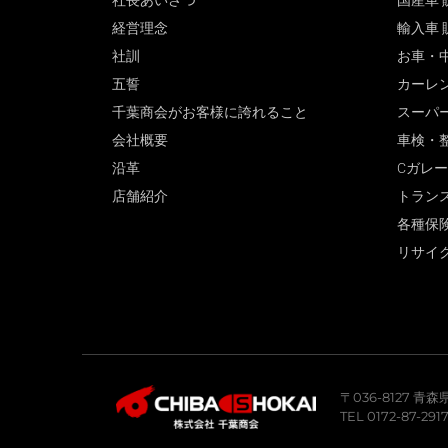
社長あいさつ
国産車 
経営理念
輸入車 
社訓
お車・
五誓
カーレ
千葉商会がお客様に誇れること
スーパ
会社概要
車検・
沿革
Cガレ
店舗紹介
トラン
各種保
リサイ
〒036-8127 
TEL 0172-87-291