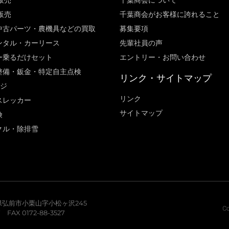
販売
千葉商会について
販売
千葉商会がお客様に誇れること​
中古パーツ・農機具などの買取
募集要項
ンタル・カーリース
先輩社員の声
ー乗るだけセット
エントリー・お問い合わせ
整備・鈑金・特定自主点検
リンク・サイトマップ
ージ
リンク
スレッカー
サイトマップ
険
クル・除排雪
青森県弘前市小栗山字小松ヶ沢245
Co
7 FAX 0172-88-3527