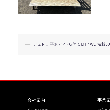
⟵
デュトロ 平ボディ PG付 ５MT 4WD 積載3000k
会社案内
事業