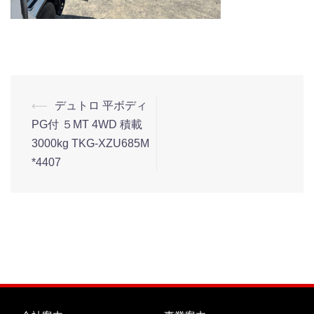
⟵
デュトロ 平ボディ
PG付 ５MT 4WD 積載
3000kg TKG-XZU685M
*4407