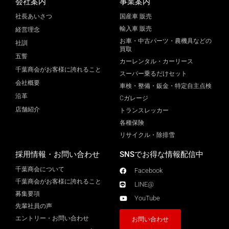
会社案内
事業案内
社長あいさつ
国産車 販売
輸入車 販売
経営理念
お車・中古パーツ・農機具などの
社訓
買取
五誓
カーレンタル・カーリース
千葉商会がお客様に誇れること
スーパー乗るだけセット
会社概要
車検・整備・鈑金・特定自主点検
沿革
Cガレージ
店舗紹介
トランスレッカー
各種保険
リサイクル・除排雪
採用情報・お問い合わせ
SNSでお得な情報配信中
千葉商会について
Facebook
千葉商会がお客様に誇れること​
LINE@
募集要項
YouTube
先輩社員の声
エントリー・お問い合わせ
お問い合わせ