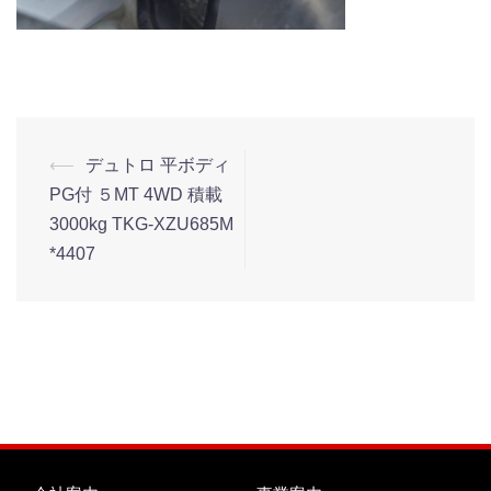
⟵
デュトロ 平ボディ
PG付 ５MT 4WD 積載
3000kg TKG-XZU685M
*4407