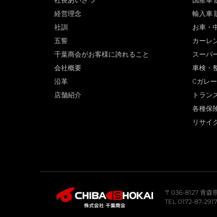
社長あいさつ
国産車 
経営理念
輸入車 
社訓
お車・
五誓
カーレ
千葉商会がお客様に誇れること
スーパ
会社概要
車検・
沿革
Cガレ
店舗紹介
トラン
各種保
リサイ
〒036-8127 
TEL 0172-87-291