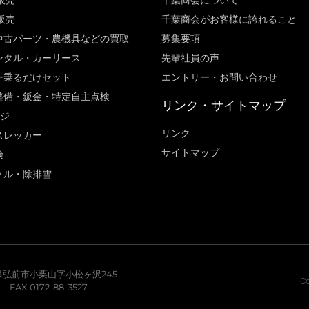
販売
千葉商会について
販売
千葉商会がお客様に誇れること​
中古パーツ・農機具などの買取
募集要項
ンタル・カーリース
先輩社員の声
ー乗るだけセット
エントリー・お問い合わせ
整備・鈑金・特定自主点検
リンク・サイトマップ
ージ
リンク
スレッカー
サイトマップ
険
クル・除排雪
青森県弘前市小栗山字小松ヶ沢245
Co
7 FAX 0172-88-3527