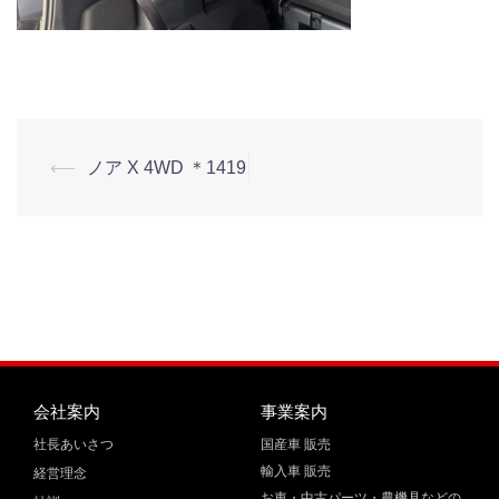
⟵
ノア X 4WD ＊1419
会社案内
事業案内
社長あいさつ
国産車 販売
輸入車 販売
経営理念
お車・中古パーツ・農機具などの