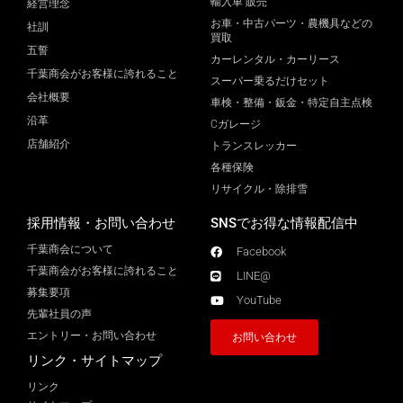
輸入車 販売
経営理念
お車・中古パーツ・農機具などの
社訓
買取
五誓
カーレンタル・カーリース
千葉商会がお客様に誇れること
スーパー乗るだけセット
会社概要
車検・整備・鈑金・特定自主点検
沿革
Cガレージ
店舗紹介
トランスレッカー
各種保険
リサイクル・除排雪
採用情報・お問い合わせ
SNSでお得な情報配信中
千葉商会について
Facebook
千葉商会がお客様に誇れること​
LINE@
募集要項
YouTube
先輩社員の声
エントリー・お問い合わせ
お問い合わせ
リンク・サイトマップ
リンク