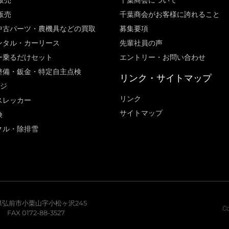
販売
千葉商会について
販売
千葉商会がお客様に誇れること​
中古パーツ・農機具などの買取
募集要項
ンタル・カーリース
先輩社員の声
ー乗るだけセット
エントリー・お問い合わせ
整備・鈑金・特定自主点検
リンク・サイトマップ
ージ
リンク
スレッカー
サイトマップ
険
クル・除排雪
青森県弘前市小栗山字小松ヶ沢245
Co
7 FAX 0172-88-3527