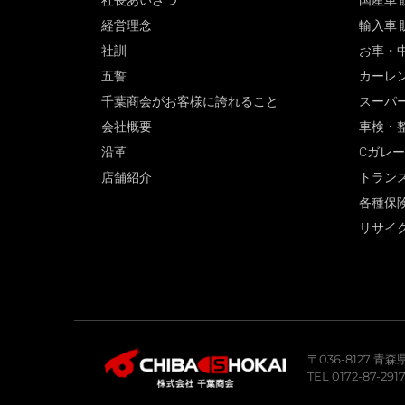
社長あいさつ
国産車 
経営理念
輸入車 
社訓
お車・
五誓
カーレ
千葉商会がお客様に誇れること
スーパ
会社概要
車検・
沿革
Cガレ
店舗紹介
トラン
各種保
リサイ
〒036-8127 
TEL 0172-87-291