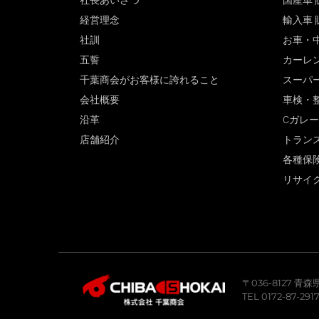
社長あいさつ
国産車 
経営理念
輸入車 
社訓
お車・
五誓
カーレ
千葉商会がお客様に誇れること
スーパ
会社概要
車検・
沿革
Cガレ
店舗紹介
トラン
各種保
リサイ
〒036-8127 
TEL 0172-87-291