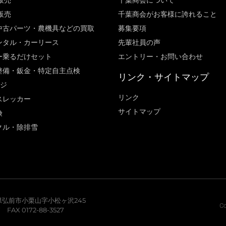
販売
千葉商会について
販売
千葉商会がお客様に誇れること​
中古パーツ・農機具などの買取
募集要項
ンタル・カーリース
先輩社員の声
ー乗るだけセット
エントリー・お問い合わせ
整備・鈑金・特定自主点検
リンク・サイトマップ
ージ
リンク
スレッカー
サイトマップ
険
クル・除排雪
青森県弘前市小栗山字小松ヶ沢245
Co
7 FAX 0172-88-3527