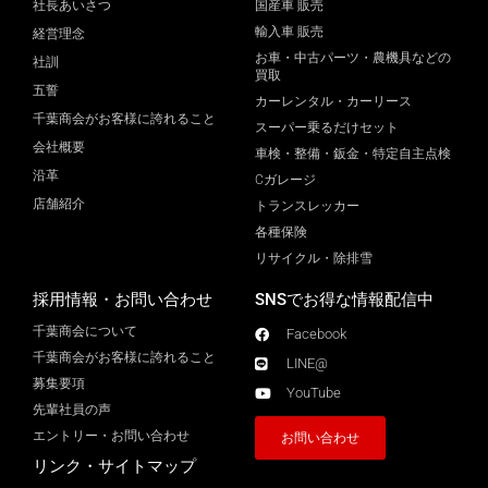
社長あいさつ
国産車 販売
輸入車 販売
経営理念
お車・中古パーツ・農機具などの
社訓
買取
五誓
カーレンタル・カーリース
千葉商会がお客様に誇れること
スーパー乗るだけセット
会社概要
車検・整備・鈑金・特定自主点検
沿革
Cガレージ
店舗紹介
トランスレッカー
各種保険
リサイクル・除排雪
採用情報・お問い合わせ
SNSでお得な情報配信中
千葉商会について
Facebook
千葉商会がお客様に誇れること​
LINE@
募集要項
YouTube
先輩社員の声
エントリー・お問い合わせ
お問い合わせ
リンク・サイトマップ