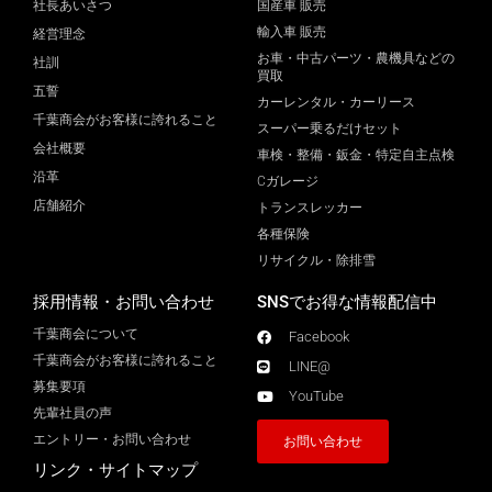
社長あいさつ
国産車 販売
輸入車 販売
経営理念
お車・中古パーツ・農機具などの
社訓
買取
五誓
カーレンタル・カーリース
千葉商会がお客様に誇れること
スーパー乗るだけセット
会社概要
車検・整備・鈑金・特定自主点検
沿革
Cガレージ
店舗紹介
トランスレッカー
各種保険
リサイクル・除排雪
採用情報・お問い合わせ
SNSでお得な情報配信中
千葉商会について
Facebook
千葉商会がお客様に誇れること​
LINE@
募集要項
YouTube
先輩社員の声
エントリー・お問い合わせ
お問い合わせ
リンク・サイトマップ