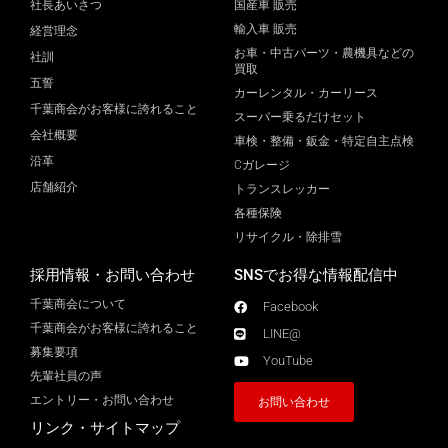
社長あいさつ
国産車 販売
輸入車 販売
経営理念
お車・中古パーツ・農機具などの
社訓
買取
五誓
カーレンタル・カーリース
千葉商会がお客様に誇れること
スーパー乗るだけセット
会社概要
車検・整備・鈑金・特定自主点検
沿革
Cガレージ
店舗紹介
トランスレッカー
各種保険
リサイクル・除排雪
採用情報・お問い合わせ
SNSでお得な情報配信中
千葉商会について
Facebook
千葉商会がお客様に誇れること​
LINE@
募集要項
YouTube
先輩社員の声
エントリー・お問い合わせ
お問い合わせ
リンク・サイトマップ