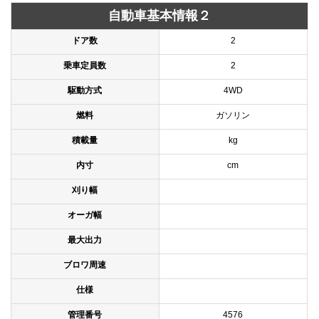
自動車基本情報２
ドア数
2
乗車定員数
2
駆動方式
4WD
燃料
ガソリン
積載量
kg
内寸
cm
刈り幅
オーガ幅
最大出力
ブロワ周速
仕様
管理番号
4576