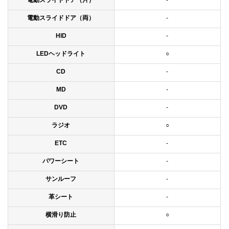
電動スライドドア（片）
-
電動スライドドア（両）
-
HID
-
LEDヘッドライト
○
CD
-
MD
-
DVD
-
ラジオ
○
ETC
-
パワーシート
-
サンルーフ
-
革シート
-
横滑り防止
○