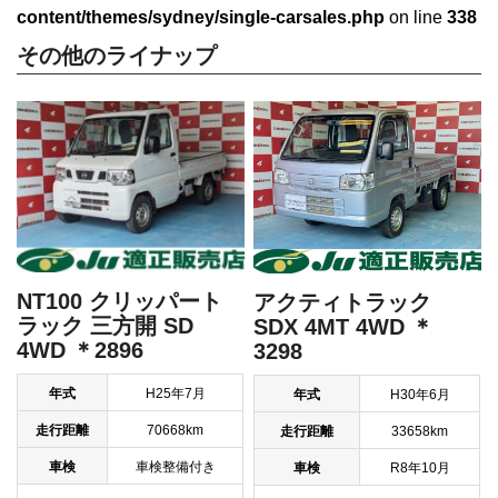
content/themes/sydney/single-carsales.php
on line
338
その他のライナップ
NT100 クリッパート
アクティトラック
ラック 三方開 SD
SDX 4MT 4WD ＊
4WD ＊2896
3298
年式
H25年7月
年式
H30年6月
走行距離
70668km
走行距離
33658km
車検
車検整備付き
車検
R8年10月