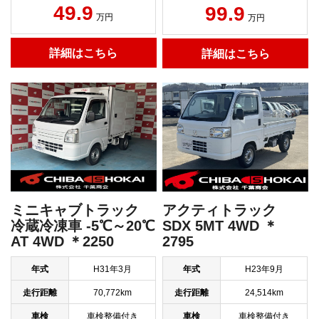
49.9
99.9
万円
万円
詳細はこちら
詳細はこちら
ミニキャブトラック
アクティトラック
冷蔵冷凍車 -5℃～20℃
SDX 5MT 4WD ＊
AT 4WD ＊2250
2795
年式
H31年3月
年式
H23年9月
走行距離
70,772km
走行距離
24,514km
車検
車検整備付き
車検
車検整備付き