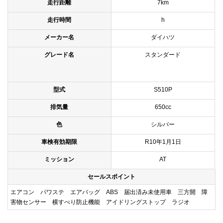
走行距離
7km
走行時間
h
メーカー名
ダイハツ
グレード名
スタンダード
型式
S510P
排気量
650cc
色
シルバー
車検有効期限
R10年1月1日
ミッション
AT
セールスポイント
エアコン パワステ エアバッグ ABS 届出済み未使用車 三方開 障
害物センサー 横すべり防止機能 アイドリングストップ ラジオ