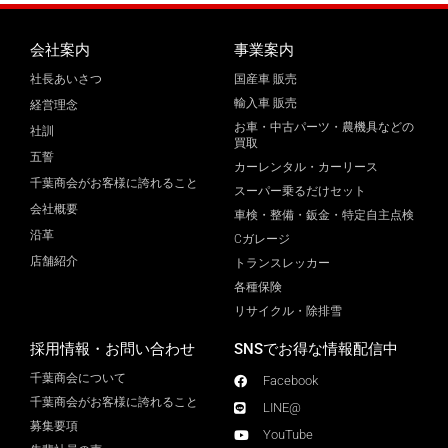
会社案内
事業案内
社長あいさつ
国産車 販売
輸入車 販売
経営理念
お車・中古パーツ・農機具などの
社訓
買取
五誓
カーレンタル・カーリース
千葉商会がお客様に誇れること
スーパー乗るだけセット
会社概要
車検・整備・鈑金・特定自主点検
沿革
Cガレージ
店舗紹介
トランスレッカー
各種保険
リサイクル・除排雪
採用情報・お問い合わせ
SNSでお得な情報配信中
千葉商会について
Facebook
千葉商会がお客様に誇れること​
LINE@
募集要項
YouTube