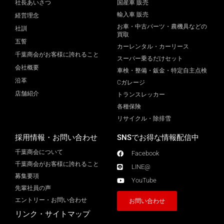
社長あいさつ
国産車 販売
輸入車 販売
経営理念
お車・中古パーツ・農機具などの
社訓
買取
五誓
カーレンタル・カーリース
千葉商会がお客様に誇れること
スーパー乗るだけセット
会社概要
車検・整備・鈑金・特定自主点検
沿革
Cガレージ
店舗紹介
トランスレッカー
各種保険
リサイクル・除排雪
採用情報・お問い合わせ
SNSでお得な情報配信中
千葉商会について
Facebook
千葉商会がお客様に誇れること​
LINE@
募集要項
YouTube
先輩社員の声
エントリー・お問い合わせ
お問い合わせ
リンク・サイトマップ