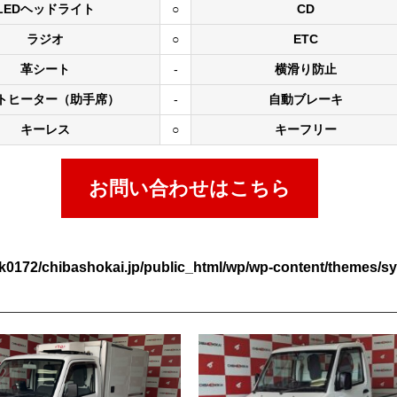
LEDヘッドライト
○
CD
ラジオ
○
ETC
革シート
-
横滑り防止
トヒーター（助手席）
-
自動ブレーキ
キーレス
○
キーフリー
お問い合わせはこちら
k0172/chibashokai.jp/public_html/wp/wp-content/themes/sy