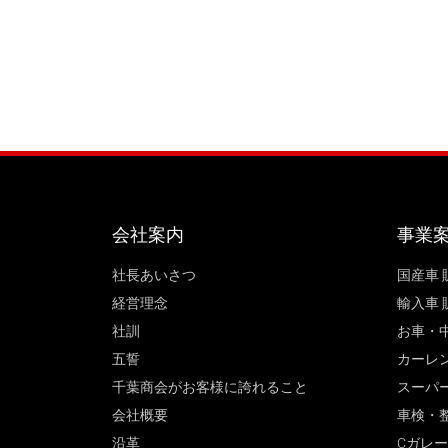
会社案内
事業
社長あいさつ
国産車 
経営理念
輸入車 
社訓
お車・
五誓
カーレ
千葉商会がお客様に誇れること
スーパ
会社概要
車検・
沿革
Cガレ