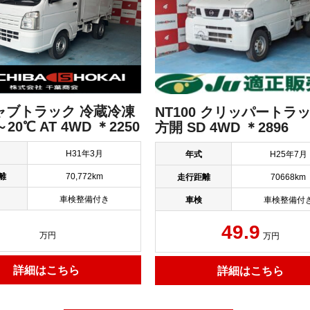
ャブトラック 冷蔵冷凍
NT100 クリッパートラッ
～20℃ AT 4WD ＊2250
方開 SD 4WD ＊2896
H31年3月
年式
H25年7月
離
70,772km
走行距離
70668km
車検整備付き
車検
車検整備付
49.9
万円
万円
詳細はこちら
詳細はこちら