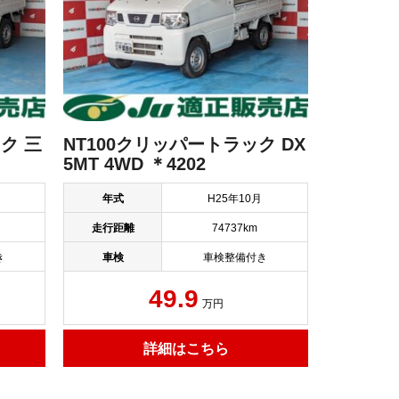
ク 三
NT100クリッパートラック DX
5MT 4WD ＊4202
年式
H25年10月
走行距離
74737km
き
車検
車検整備付き
49.9
万円
詳細はこちら