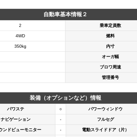
自動車基本情報２
2
乗車定員数
4WD
燃料
350kg
内寸
オーガ幅
ブロワ周速
管理番号
装備（オプションなど）情報
パワステ
○
パワーウィンドウ
ナビゲーション
-
フルセグ
ウンドビューモニター
-
電動スライドドア（片）