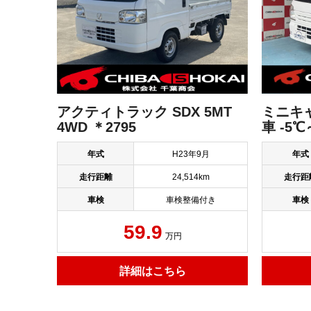
アクティトラック SDX 5MT
ミニキ
4WD ＊2795
車 -5℃
年式
H23年9月
年式
走行距離
24,514km
走行距
車検
車検整備付き
車検
59.9
万円
詳細はこちら