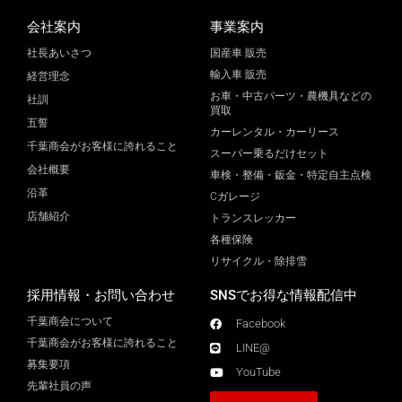
会社案内
事業案内
社長あいさつ
国産車 販売
輸入車 販売
経営理念
お車・中古パーツ・農機具などの
社訓
買取
五誓
カーレンタル・カーリース
千葉商会がお客様に誇れること
スーパー乗るだけセット
会社概要
車検・整備・鈑金・特定自主点検
沿革
Cガレージ
店舗紹介
トランスレッカー
各種保険
リサイクル・除排雪
採用情報・お問い合わせ
SNSでお得な情報配信中
千葉商会について
Facebook
千葉商会がお客様に誇れること​
LINE@
募集要項
YouTube
先輩社員の声