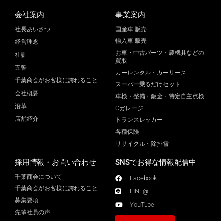
会社案内
事業案内
社長あいさつ
国産車 販売
輸入車 販売
経営理念
お車・中古パーツ・農機具などの
社訓
買取
五誓
カーレンタル・カーリース
千葉商会がお客様に誇れること
スーパー乗るだけセット
会社概要
車検・整備・鈑金・特定自主点検
沿革
Cガレージ
店舗紹介
トランスレッカー
各種保険
リサイクル・除排雪
採用情報・お問い合わせ
SNSでお得な情報配信中
千葉商会について
Facebook
千葉商会がお客様に誇れること​
LINE@
募集要項
YouTube
先輩社員の声