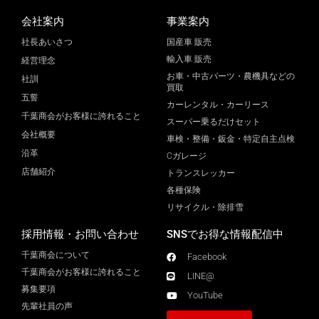
会社案内
事業案内
社長あいさつ
国産車 販売
輸入車 販売
経営理念
お車・中古パーツ・農機具などの
社訓
買取
五誓
カーレンタル・カーリース
千葉商会がお客様に誇れること
スーパー乗るだけセット
会社概要
車検・整備・鈑金・特定自主点検
沿革
Cガレージ
店舗紹介
トランスレッカー
各種保険
リサイクル・除排雪
採用情報・お問い合わせ
SNSでお得な情報配信中
千葉商会について
Facebook
千葉商会がお客様に誇れること​
LINE@
募集要項
YouTube
先輩社員の声