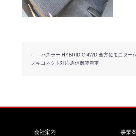
⟵
ハスラー HYBRID G 4WD 全方位モニ
ズキコネクト対応通信機装着車
会社案内
事業