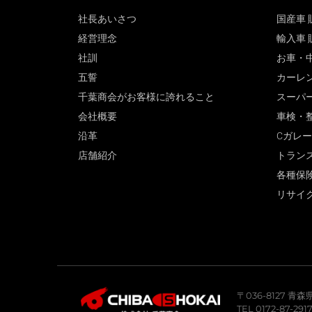
社長あいさつ
国産車 
経営理念
輸入車 
社訓
お車・
五誓
カーレ
千葉商会がお客様に誇れること
スーパ
会社概要
車検・
沿革
Cガレ
店舗紹介
トラン
各種保
リサイ
〒036-8127 
TEL 0172-87-291