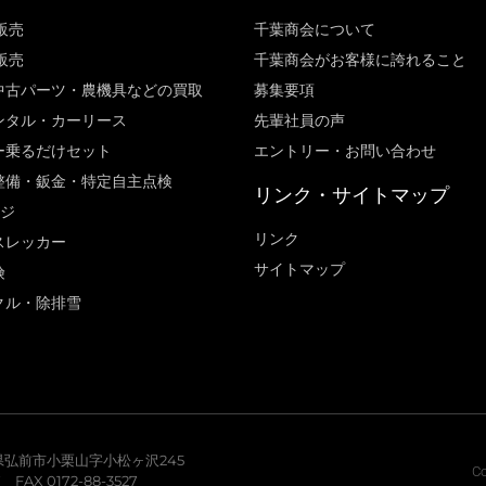
販売
千葉商会について
販売
千葉商会がお客様に誇れること​
中古パーツ・農機具などの買取
募集要項
ンタル・カーリース
先輩社員の声
ー乗るだけセット
エントリー・お問い合わせ
整備・鈑金・特定自主点検
リンク・サイトマップ
ージ
リンク
スレッカー
サイトマップ
険
クル・除排雪
青森県弘前市小栗山字小松ヶ沢245
Co
7 FAX 0172-88-3527