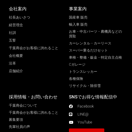
会社案内
事業案内
社長あいさつ
国産車 販売
輸入車 販売
経営理念
お車・中古パーツ・農機具などの
社訓
買取
五誓
カーレンタル・カーリース
千葉商会がお客様に誇れること
スーパー乗るだけセット
会社概要
車検・整備・鈑金・特定自主点検
沿革
Cガレージ
店舗紹介
トランスレッカー
各種保険
リサイクル・除排雪
採用情報・お問い合わせ
SNSでお得な情報配信中
千葉商会について
Facebook
千葉商会がお客様に誇れること​
LINE@
募集要項
YouTube
先輩社員の声