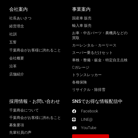
会社案内
事業案内
社長あいさつ
国産車 販売
輸入車 販売
経営理念
お車・中古パーツ・農機具などの
社訓
買取
五誓
カーレンタル・カーリース
千葉商会がお客様に誇れること
スーパー乗るだけセット
会社概要
車検・整備・鈑金・特定自主点検
沿革
Cガレージ
店舗紹介
トランスレッカー
各種保険
リサイクル・除排雪
採用情報・お問い合わせ
SNSでお得な情報配信中
千葉商会について
Facebook
千葉商会がお客様に誇れること​
LINE@
募集要項
YouTube
先輩社員の声